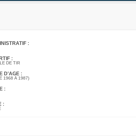
NISTRATIF :
TIF :
E DE TIR
 D'AGE :
E 1968 À 1987)
 :
 :
E